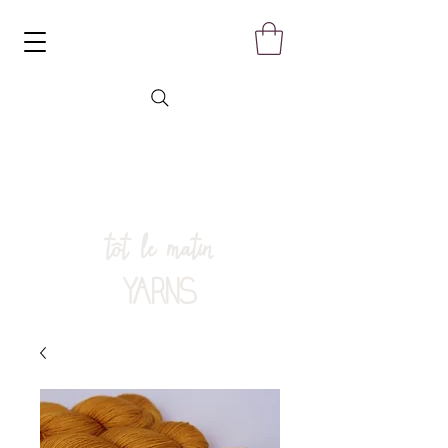
tôt le matin
YARNS