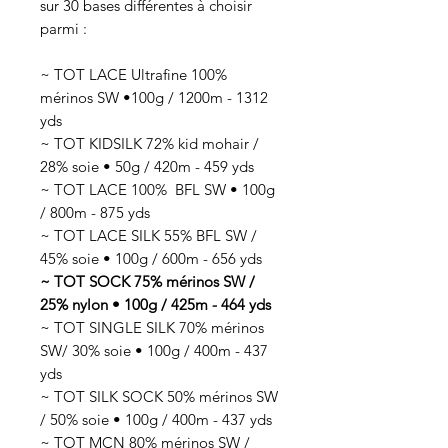
sur 30 bases différentes à choisir
parmi :
~ TOT LACE Ultrafine 100%
mérinos SW •100g / 1200m - 1312
yds
~ TOT KIDSILK 72% kid mohair /
28% soie • 50g / 420m - 459 yds
~ TOT LACE 100% BFL SW • 100g
/ 800m - 875 yds
~ TOT LACE SILK 55% BFL SW /
45% soie • 100g / 600m - 656 yds
~ TOT SOCK 75% mérinos SW /
25% nylon • 100g / 425m - 464 yds
~ TOT SINGLE SILK 70% mérinos
SW/ 30% soie • 100g / 400m - 437
yds
~ TOT SILK SOCK 50% mérinos SW
/ 50% soie • 100g / 400m - 437 yds
~ TOT MCN 80% mérinos SW /