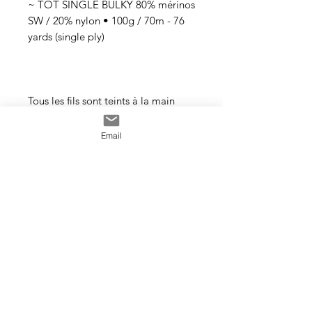
~ TOT SINGLE BULKY 80% mérinos
SW / 20% nylon • 100g / 70m - 76
yards (single ply)
Tous les fils sont teints à la main
avec des teintures acides
professionnelles non toxiques. Tous
Email
les bains sont épuisés au maximum.
Il se peut que les couleurs
dégorgent un peu aux premiers
lavages surtout pour les tons foncés.
Cette photo est un exemple de la
couleur que vous recevrez. J’utilise
toujours les mêmes recettes et les
mêmes pigments, mais le travail
artisanal de la teinture rend chaque
écheveau unique, les couleurs