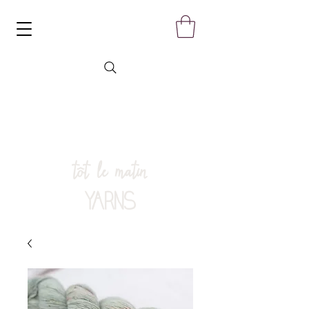
tôt le matin
YARNS