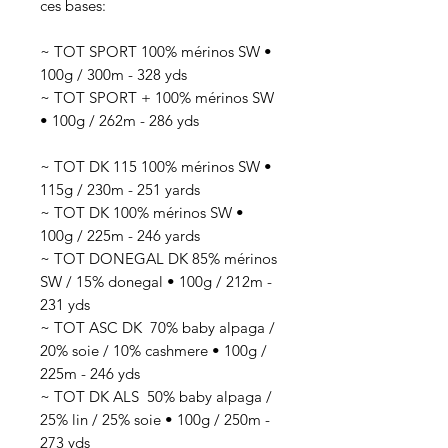
ces bases:
~ TOT SPORT 100% mérinos SW •
100g / 300m - 328 yds
~ TOT SPORT + 100% mérinos SW
• 100g / 262m - 286 yds
~ TOT DK 115 100% mérinos SW •
115g / 230m - 251 yards
~ TOT DK 100% mérinos SW •
100g / 225m - 246 yards
~ TOT DONEGAL DK 85% mérinos
SW / 15% donegal • 100g / 212m -
231 yds
~ TOT ASC DK 70
% baby alpaga /
20% soie / 10% cashmere
• 100g /
225
m - 246 yds
~ TOT DK ALS 50
% baby alpaga /
25% lin / 25% soie
• 100g / 250
m -
273 yds