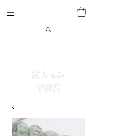
tôt le matin
YARNS