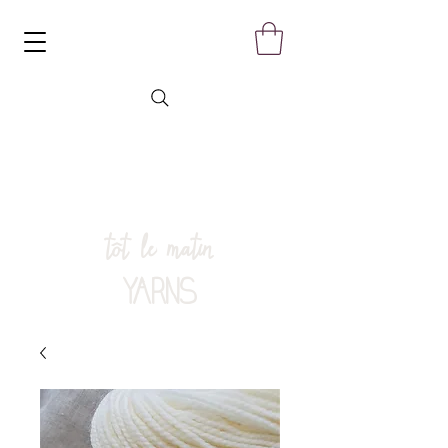
tôt le matin
YARNS