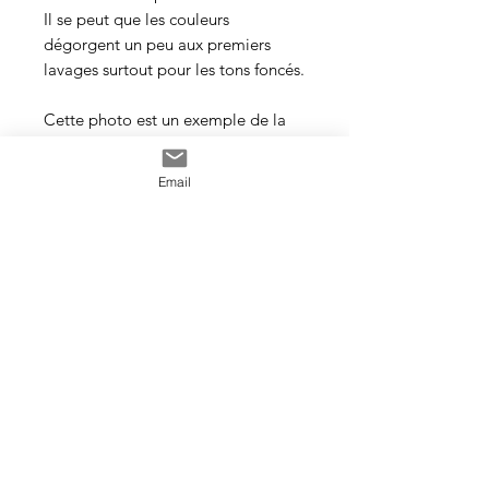
Il se peut que les couleurs
dégorgent un peu aux premiers
lavages surtout pour les tons foncés.
Cette photo est un exemple de la
couleur que vous recevrez. J’utilise
toujours les mêmes recettes et les
Email
mêmes pigments, mais le travail
artisanal de la teinture rend chaque
écheveau unique, les couleurs
peuvent donc varier d’un bain à
l’autre.
Veillez à prendre une quantité
suffisante d’écheveaux pour votre
projet et si en vous utilisez plus
d’un, il est conseillé d’alterner les
écheveaux tous les deux rangs dans
votre travail.