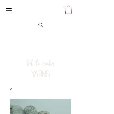
tôt le matin
YARNS