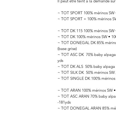
Il peut être teint à la demande sur
~ TOT SPORT 100% mérinos SW • 
~ TOT SPORT + 100% mérinos SW 
~ TOT DK 115 100% mérinos SW •
~ TOT DK 100% mérinos SW • 100
~ TOT DONEGAL DK 85% mérinos 
(base grise)
~ TOT ASC DK 70
% baby alpaga
yds
~ TOT DK ALS 50
% baby alpaga 
~ TOT SILK DK 50
% mérinos SW 
~ TOT SINGLE DK 100% mérinos SW
~ TOT ARAN 100% mérinos SW • 1
~ TOT ASC ARAN 70% baby alpaga
-181yds
~ TOT DONEGAL ARAN 85% mérino