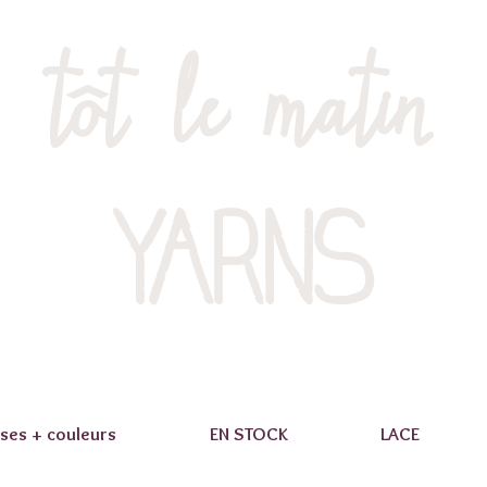
tôt le matin
YARNS
ses + couleurs
EN STOCK
LACE