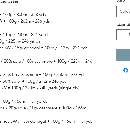
Base
*
 ces bases:
Selec
100g / 300m - 328 yds
• 100g / 262m - 286 yds
Quantit
 115g / 230m - 251 yards
g / 225m- 246 yards
SW / 15% donegal • 100g / 212m - 231 yds
 / 20% soie / 10% cashmere
• 100g / 225
m - 246
/ 25% lin / 25% soie
• 100g / 250
m - 273 yds
/ 50% soie
• 100g / 212
m/246 yds
 • 100g / 220m - 240 yards (single ply)
00g / 166m - 181 yards
 / 20% soie / 10% cashmere • 100g / 166m
s SW / 15% donegal • 100g / 166m - 181yds