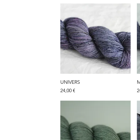
Aperçu rapide
UNIVERS
M
Prix
P
24,00 €
2