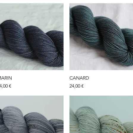
Aperçu rapide
Aperçu rapide
ARIN
CANARD
rix
Prix
4,00 €
24,00 €