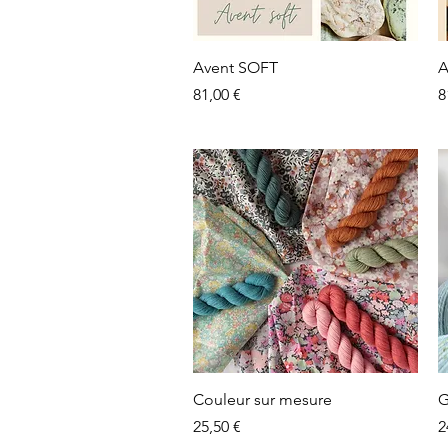
Aperçu rapide
Avent SOFT
A
Prix
P
81,00 €
8
Aperçu rapide
Couleur sur mesure
G
Prix
P
25,50 €
2