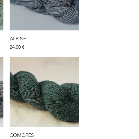
Aperçu rapide
ALPINE
Prix
24,00 €
Aperçu rapide
COMORES