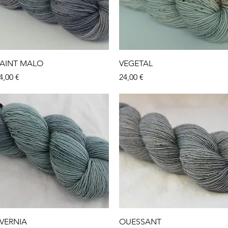
Aperçu rapide
Aperçu rapide
AINT MALO
VEGETAL
rix
Prix
4,00 €
24,00 €
Aperçu rapide
Aperçu rapide
VERNIA
OUESSANT