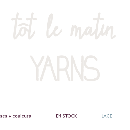
tôt le matin
YARNS
ses + couleurs
EN STOCK
LACE