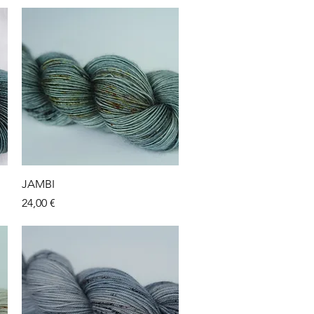
Aperçu rapide
JAMBI
Prix
24,00 €