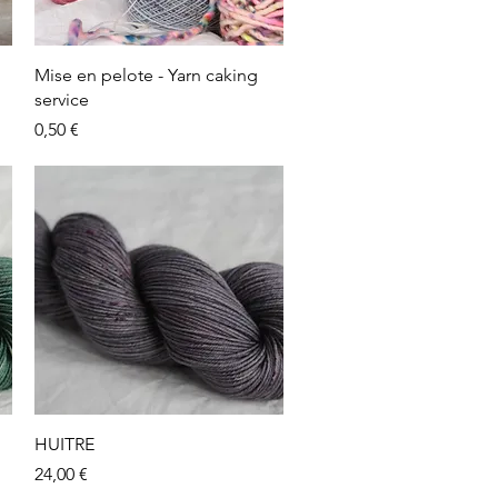
Aperçu rapide
Mise en pelote - Yarn caking
service
Prix
0,50 €
Aperçu rapide
HUITRE
Prix
24,00 €