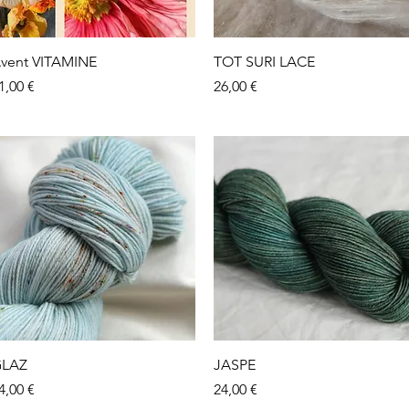
Aperçu rapide
Aperçu rapide
vent VITAMINE
TOT SURI LACE
rix
Prix
1,00 €
26,00 €
Aperçu rapide
Aperçu rapide
LAZ
JASPE
rix
Prix
4,00 €
24,00 €