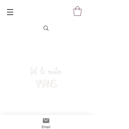
tôt le matin
YARNS
Email