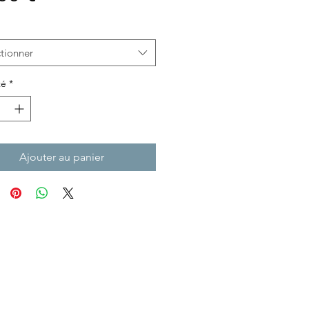
tionner
té
*
Ajouter au panier