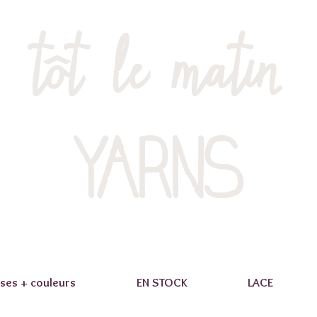
tôt le matin
YARNS
ses + couleurs
EN STOCK
LACE