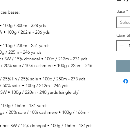
Base
*
 ces bases:
Sélec
100g / 300m - 328 yds
• 100g / 262m - 286 yds
Quanti
 115g / 230m - 251 yards
g / 225m - 246 yards
SW / 15% donegal • 100g / 212m - 231 yds
 / 20% soie / 10% cashmere
• 100g / 225
m - 246
/ 25% lin / 25% soie
• 100g / 250
m - 273 yds
/ 50% soie
• 100g / 212
m - 246 yds
 • 100g / 220m - 240 yards (single ply)
00g / 166m - 181 yards
 / 20% soie / 10% cashmere • 100g / 166m -
s SW / 15% donegal • 100g / 166m - 181yds