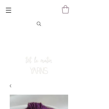
tôt le matin
YARNS