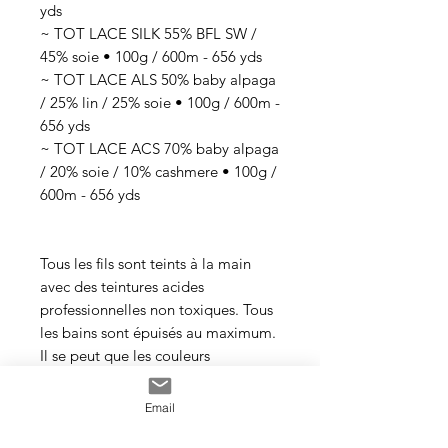
yds
~ TOT LACE SILK 55% BFL SW /
45% soie • 100g / 600m - 656 yds
~ TOT LACE ALS 50% baby alpaga
/ 25% lin / 25% soie • 100g / 600m -
656 yds
~ TOT LACE ACS 70% baby alpaga
/ 20% soie / 10% cashmere • 100g /
600m - 656 yds
Tous les fils sont teints à la main
avec des teintures acides
professionnelles non toxiques. Tous
les bains sont épuisés au maximum.
Il se peut que les couleurs
dégorgent un peu aux premiers
lavages surtout pour les tons foncés.
Email
Cette photo est un exemple de la