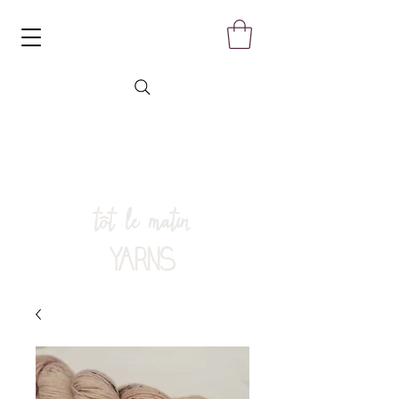
tôt le matin
YARNS