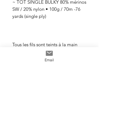
~ TOT SINGLE BULKY 80% mérinos
SW / 20% nylon • 100g / 70m -76
yards (single ply)
Tous les fils sont teints à la main
avec des teintures acides
professionnelles non toxiques. Tous
Email
les bains sont épuisés au maximum.
Il se peut que les couleurs
dégorgent un peu aux premiers
lavages surtout pour les tons foncés.
Cette photo est un exemple de la
couleur que vous recevrez. J’utilise
toujours les mêmes recettes et les
mêmes pigments, mais le travail
artisanal de la teinture rend chaque
écheveau unique, les couleurs