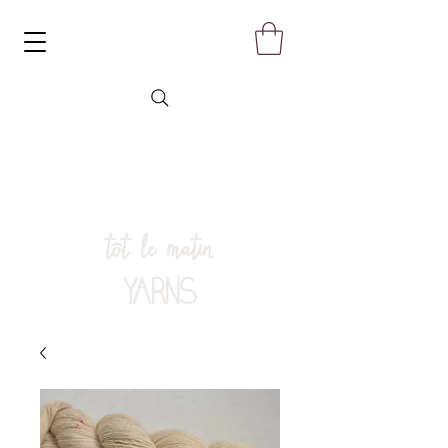
tôt le matin
YARNS