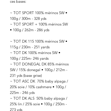
ces bases:
~ TOT SPORT 100% mérinos SW •
100g / 300m - 328 yds
~ TOT SPORT + 100% mérinos SW
• 100g / 262m - 286 yds
~ TOT DK 115 100% mérinos SW •
115g / 230m - 251 yards
~ TOT DK 100% mérinos SW •
100g / 225m- 246 yards
~ TOT DONEGAL DK 85% mérinos
SW / 15% donegal • 100g / 212m -
231 yds (base grise)
~ TOT ASC DK 70
% baby alpaga /
20% soie / 10% cashmere
• 100g /
225
m - 246 yds
~ TOT DK ALS 50
% baby alpaga /
25% lin / 25% soie
• 100g / 250
m -
273 yds