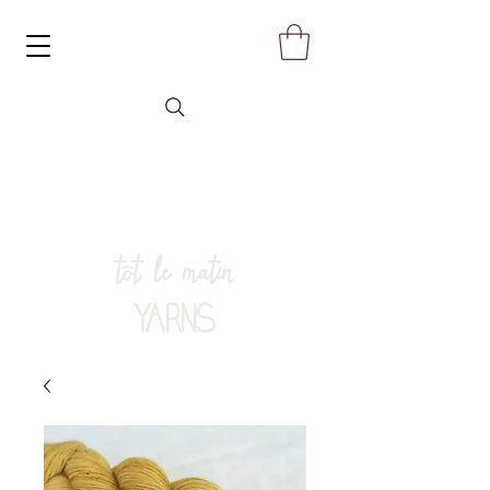
tôt le matin
YARNS