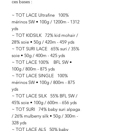
ces bases :
~ TOT LACE Ultrafine 100%
mérinos SW • 100g / 1200m - 1312
yds
~ TOT KIDSILK 72% kid mohair /
28% soie • 50g / 420m - 459 yds
~ TOT SURI LACE 65% suri / 35%
soie • 50g / 400m - 425 yds
~ TOT LACE 100% BFL SW •
100g / 800m - 875 yds
~ TOT LACE SINGLE 100%
mérinos SW • 100g / 800m - 875
yds
~ TOT LACE SILK 55% BFL SW /
45% soie • 100g / 600m - 656 yds
~ TOT SURI 74% baby suri alpaga
/ 26% mulberry silk • 50g / 300m -
328 yds
~ TOT LACE ALS 50% baby