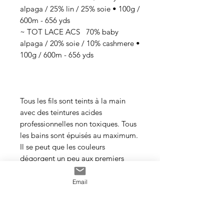
alpaga / 25% lin / 25% soie • 100g /
600m - 656 yds
~ TOT LACE ACS 70% baby
alpaga / 20% soie / 10% cashmere •
100g / 600m - 656 yds
Tous les fils sont teints à la main
avec des teintures acides
professionnelles non toxiques. Tous
les bains sont épuisés au maximum.
Il se peut que les couleurs
dégorgent un peu aux premiers
lavages surtout pour les tons foncés.
Email
Cette photo est un exemple de la
couleur que vous recevrez. J’utilise
toujours les mêmes recettes et les