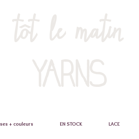
tôt le matin
YARNS
ses + couleurs
EN STOCK
LACE