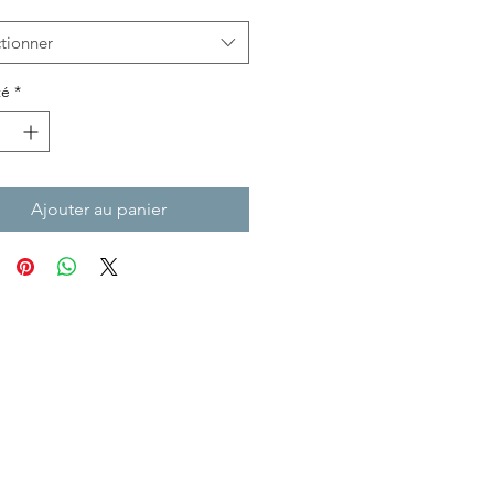
tionner
té
*
Ajouter au panier