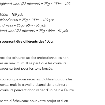
and wool (27 microns) • 25g / 100m - 109
00m - 109 yds
and wool • 25g / 100m - 109 yds
d wool • 25g / 60m - 65 yds
d wool (27 microns) • 25g / 56m - 61 yds
g pourront être différents des 100g.
 avec des teintures acides professionnelles non
sés au maximum. Il se peut que les couleurs
ages surtout pour les tons foncés.
ouleur que vous recevrez. J’utilise toujours les
ts, mais le travail artisanal de la teinture
ouleurs peuvent donc varier d’un bain à l’autre.
isante d’écheveaux pour votre projet et si en