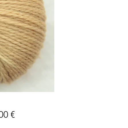
Prix
00 €