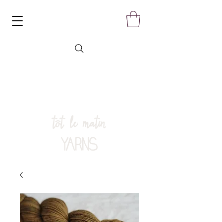
tôt le matin
YARNS