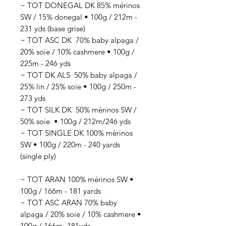
~ TOT DONEGAL DK 85% mérinos
SW / 15% donegal • 100g / 212m -
231 yds (base grise)
~ TOT ASC DK 70
% baby alpaga /
20% soie / 10% cashmere
• 100g /
225
m - 246 yds
~ TOT DK ALS 50
% baby alpaga /
25% lin / 25% soie
• 100g / 250
m -
273 yds
~ TOT SILK DK 50
% mérinos SW /
50% soie
• 100g / 212
m/246 yds
~ TOT SINGLE DK 100% mérinos
SW • 100g / 220m - 240 yards
(single ply)
~ TOT ARAN 100% mérinos SW •
100g / 166m - 181 yards
~ TOT ASC ARAN 70% baby
alpaga / 20% soie / 10% cashmere •
100g / 166m -181yds