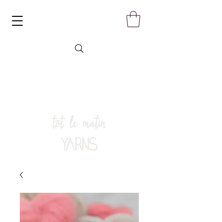
tôt le matin
YARNS