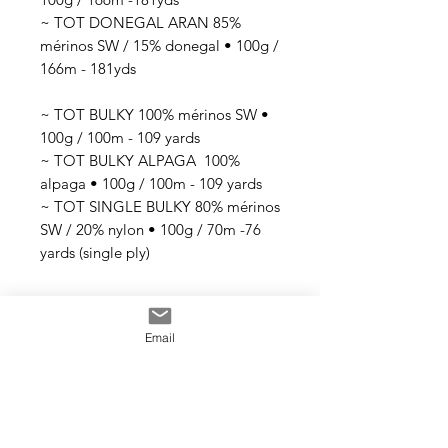
~ TOT DONEGAL ARAN 85%
mérinos SW / 15% donegal • 100g /
166m - 181yds
~ TOT BULKY 100% mérinos SW •
100g / 100m - 109 yards
~ TOT BULKY ALPAGA 100%
alpaga • 100g / 100m - 109 yards
~ TOT SINGLE BULKY 80% mérinos
SW / 20% nylon • 100g / 70m -76
yards (single ply)
Email
Tous les fils sont teints à la main
avec des teintures acides
professionnelles non toxiques. Tous
les bains sont épuisés au maximum.
Il se peut que les couleurs