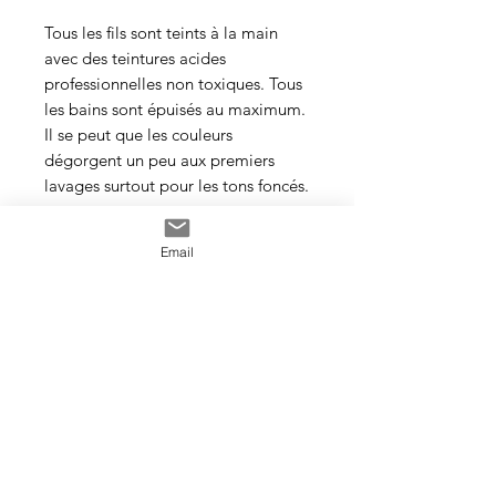
Tous les fils sont teints à la main
avec des teintures acides
professionnelles non toxiques. Tous
les bains sont épuisés au maximum.
Il se peut que les couleurs
dégorgent un peu aux premiers
lavages surtout pour les tons foncés.
Cette photo est un exemple de la
Email
couleur que vous recevrez. J’utilise
toujours les mêmes recettes et les
mêmes pigments, mais le travail
artisanal de la teinture rend chaque
écheveau unique, les couleurs
peuvent donc varier d’un bain à
l’autre.
Veillez à prendre une quantité
suffisante d’écheveaux pour votre