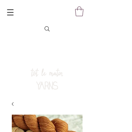
tôt le matin
YARNS