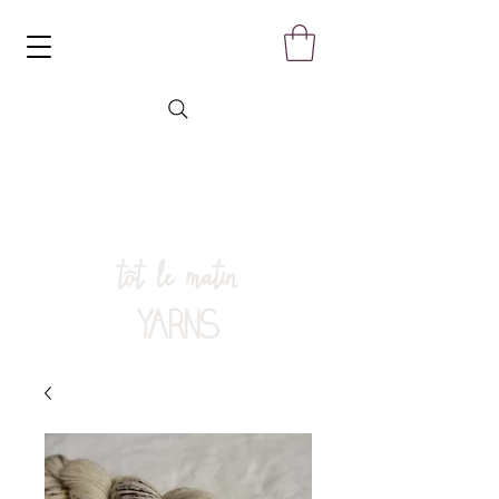
tôt le matin
YARNS