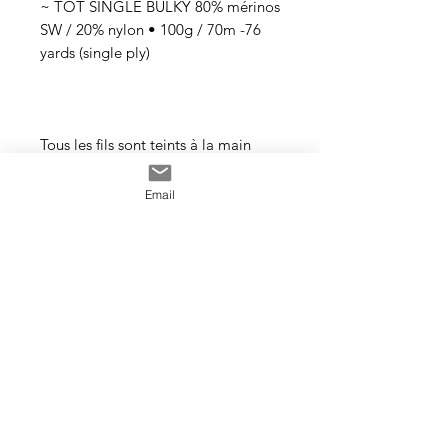
~ TOT SINGLE BULKY 80% mérinos
SW / 20% nylon • 100g / 70m -76
yards (single ply)
Tous les fils sont teints à la main
avec des teintures acides
professionnelles non toxiques. Tous
Email
les bains sont épuisés au maximum.
Il se peut que les couleurs
dégorgent un peu aux premiers
lavages surtout pour les tons foncés.
Cette photo est un exemple de la
couleur que vous recevrez. J’utilise
toujours les mêmes recettes et les
mêmes pigments, mais le travail
artisanal de la teinture rend chaque
écheveau unique, les couleurs