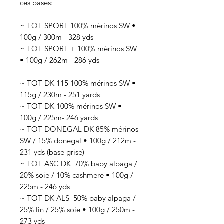
ces bases:
~ TOT SPORT 100% mérinos SW •
100g / 300m - 328 yds
~ TOT SPORT + 100% mérinos SW
• 100g / 262m - 286 yds
~ TOT DK 115 100% mérinos SW •
115g / 230m - 251 yards
~ TOT DK 100% mérinos SW •
100g / 225m- 246 yards
~ TOT DONEGAL DK 85% mérinos
SW / 15% donegal • 100g / 212m -
231 yds (base grise)
~ TOT ASC DK 70
% baby alpaga /
20% soie / 10% cashmere
• 100g /
225
m - 246 yds
~ TOT DK ALS 50
% baby alpaga /
25% lin / 25% soie
• 100g / 250
m -
273 yds