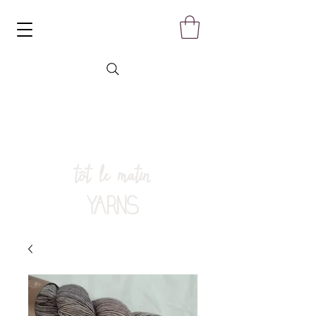
tôt le matin
YARNS