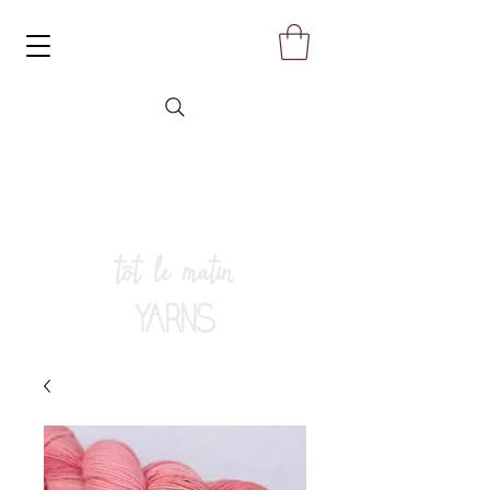
tôt le matin
YARNS