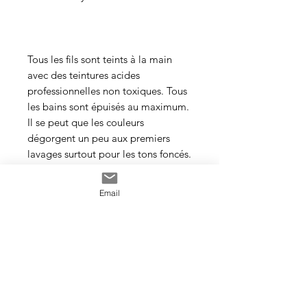
Tous les fils sont teints à la main
avec des teintures acides
professionnelles non toxiques. Tous
les bains sont épuisés au maximum.
Il se peut que les couleurs
dégorgent un peu aux premiers
lavages surtout pour les tons foncés.
Cette photo est un exemple de la
Email
couleur que vous recevrez. J’utilise
toujours les mêmes recettes et les
mêmes pigments, mais le travail
artisanal de la teinture rend chaque
écheveau unique, les couleurs
peuvent donc varier d’un bain à
l’autre.