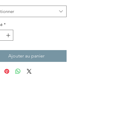
tionner
té
*
Ajouter au panier