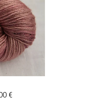
Prix
00 €