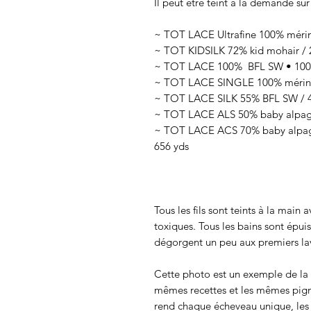
Il peut être teint à la demande sur
~ TOT LACE Ultrafine 100% mérin
~ TOT KIDSILK 72% kid mohair / 2
~ TOT LACE 100% BFL SW • 100g
~ TOT LACE SINGLE 100% mérino
~ TOT LACE SILK 55% BFL SW / 45
~ TOT LACE ALS 50% baby alpaga 
~ TOT LACE ACS 70% baby alpaga
656 yds
Tous les fils sont teints à la main
toxiques. Tous les bains sont épui
dégorgent un peu aux premiers lav
Cette photo est un exemple de la c
mêmes recettes et les mêmes pigmen
rend chaque écheveau unique, les c