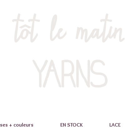
tôt le matin
YARNS
ses + couleurs
EN STOCK
LACE