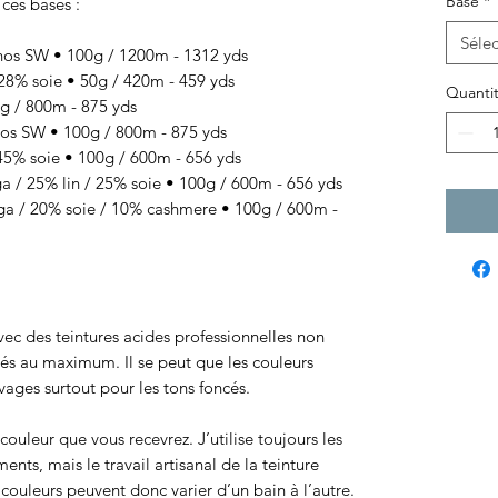
Base
*
 ces bases :
Sélec
os SW • 100g / 1200m - 1312 yds
8% soie • 50g / 420m - 459 yds
Quanti
 / 800m - 875 yds
s SW • 100g / 800m - 875 yds
% soie • 100g / 600m - 656 yds
/ 25% lin / 25% soie • 100g / 600m - 656 yds
 / 20% soie / 10% cashmere • 100g / 600m -
 avec des teintures acides professionnelles non
sés au maximum. Il se peut que les couleurs
ages surtout pour les tons foncés.
ouleur que vous recevrez. J’utilise toujours les
ts, mais le travail artisanal de la teinture
ouleurs peuvent donc varier d’un bain à l’autre.