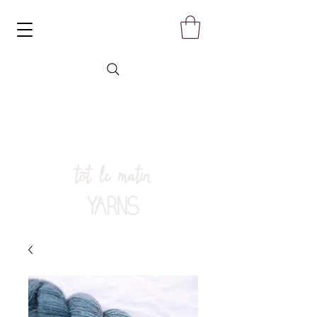
tôt le matin
YARNS