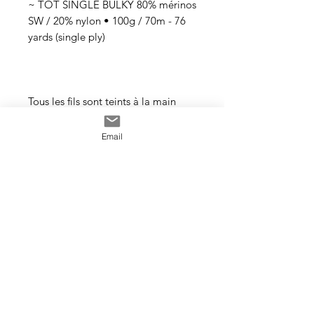
~ TOT SINGLE BULKY 80% mérinos
SW / 20% nylon • 100g / 70m - 76
yards (single ply)
Tous les fils sont teints à la main
avec des teintures acides
professionnelles non toxiques. Tous
Email
les bains sont épuisés au maximum.
Il se peut que les couleurs
dégorgent un peu aux premiers
lavages surtout pour les tons foncés.
Cette photo est un exemple de la
couleur que vous recevrez. J’utilise
toujours les mêmes recettes et les
mêmes pigments, mais le travail
artisanal de la teinture rend chaque
écheveau unique, les couleurs