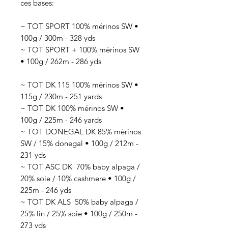
ces bases:
~ TOT SPORT 100% mérinos SW •
100g / 300m - 328 yds
~ TOT SPORT + 100% mérinos SW
• 100g / 262m - 286 yds
~ TOT DK 115 100% mérinos SW •
115g / 230m - 251 yards
~ TOT DK 100% mérinos SW •
100g / 225m - 246 yards
~ TOT DONEGAL DK 85% mérinos
SW / 15% donegal • 100g / 212m -
231 yds
~ TOT ASC DK 70
% baby alpaga /
20% soie / 10% cashmere
• 100g /
225
m - 246 yds
~ TOT DK ALS 50
% baby alpaga /
25% lin / 25% soie
• 100g / 250
m -
273 yds