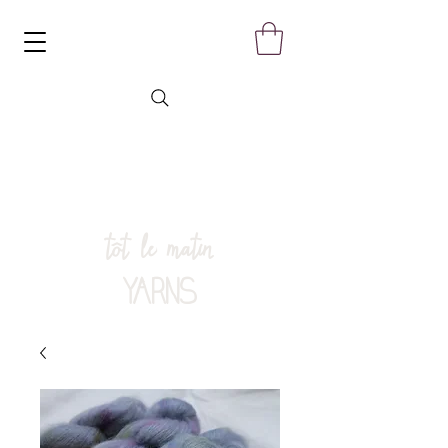
tôt le matin
YARNS