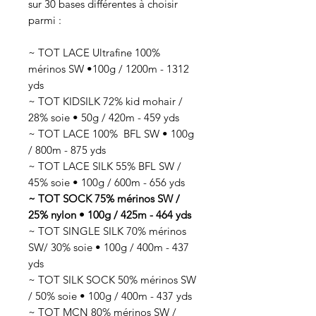
sur 30 bases différentes à choisir
parmi :
~ TOT LACE Ultrafine 100%
mérinos SW •100g / 1200m - 1312
yds
~ TOT KIDSILK 72% kid mohair /
28% soie • 50g / 420m - 459 yds
~ TOT LACE 100% BFL SW • 100g
/ 800m - 875 yds
~ TOT LACE SILK 55% BFL SW /
45% soie • 100g / 600m - 656 yds
~ TOT SOCK 75% mérinos SW /
25% nylon • 100g / 425m - 464 yds
~ TOT SINGLE SILK 70% mérinos
SW/ 30% soie • 100g / 400m - 437
yds
~ TOT SILK SOCK 50% mérinos SW
/ 50% soie • 100g / 400m - 437 yds
~ TOT MCN 80% mérinos SW /