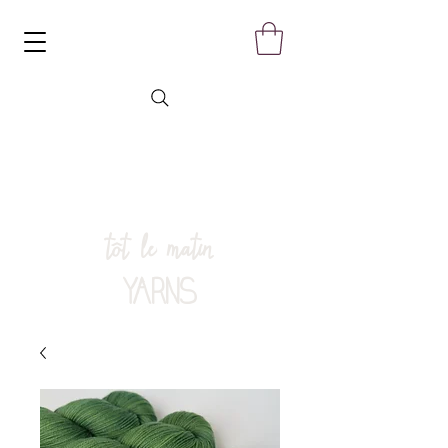
tôt le matin
YARNS