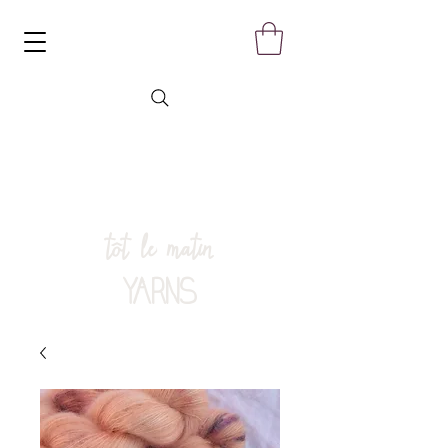
tôt le matin
YARNS