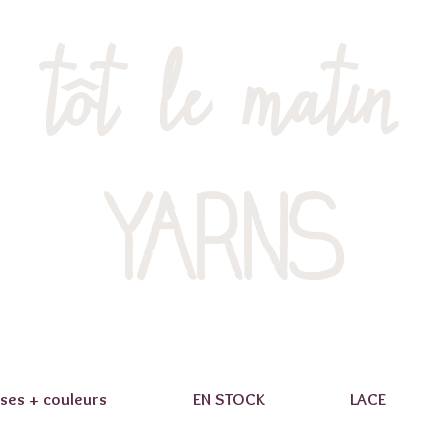
tôt le matin
YARNS
ses + couleurs
EN STOCK
LACE