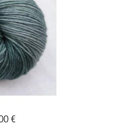
Prix
00 €