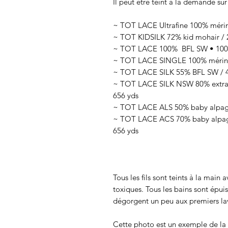
Il peut être teint à la demande sur
~ TOT LACE Ultrafine 100% mérin
~ TOT KIDSILK 72% kid mohair / 2
~ TOT LACE 100% BFL SW • 100g
~ TOT LACE SINGLE 100% mérino
~ TOT LACE SILK 55% BFL SW / 45
~ TOT LACE SILK NSW 80% extra f
656 yds
~ TOT LACE ALS 50% baby alpaga 
~ TOT LACE ACS 70% baby alpaga
656 yds
Tous les fils sont teints à la main
toxiques. Tous les bains sont épui
dégorgent un peu aux premiers lav
Cette photo est un exemple de la c