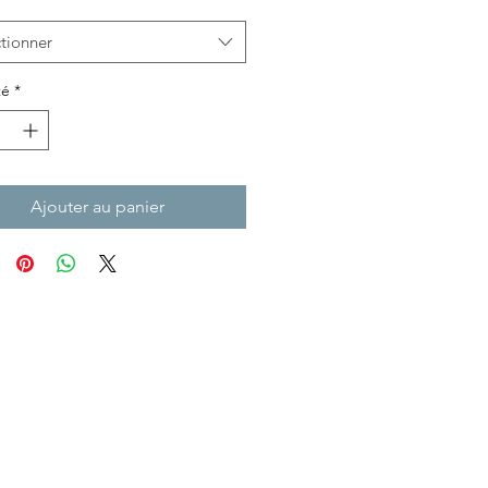
tionner
té
*
Ajouter au panier