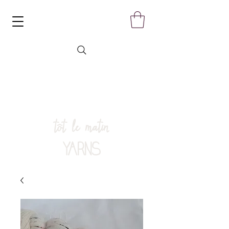
tôt le matin
YARNS