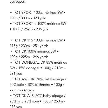
ces bases:
~ TOT SPORT 100% mérinos SW •
100g / 300m - 328 yds
~ TOT SPORT + 100% mérinos SW
• 100g / 262m - 286 yds
~ TOT DK 115 100% mérinos SW •
115g / 230m - 251 yards
~ TOT DK 100% mérinos SW •
100g / 225m - 246 yards
~ TOT DONEGAL DK 85% mérinos
SW / 15% donegal • 100g / 212m -
231 yds
~ TOT ASC DK 70
% baby alpaga /
20% soie / 10% cashmere
• 100g /
225
m - 246 yds
~ TOT DK ALS 50
% baby alpaga /
25% lin / 25% soie
• 100g / 250
m -
273 yds