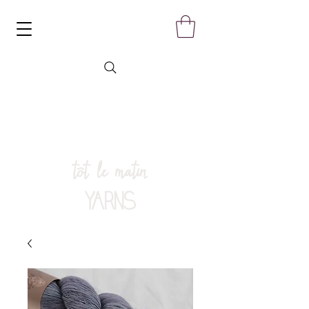
tôt le matin
YARNS