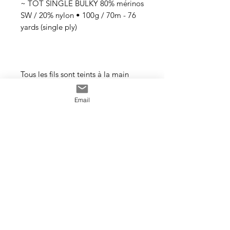
~ TOT SINGLE BULKY 80% mérinos
SW / 20% nylon • 100g / 70m - 76
yards (single ply)
Tous les fils sont teints à la main
avec des teintures acides
professionnelles non toxiques. Tous
Email
les bains sont épuisés au maximum.
Il se peut que les couleurs
dégorgent un peu aux premiers
lavages surtout pour les tons foncés.
Cette photo est un exemple de la
couleur que vous recevrez. J’utilise
toujours les mêmes recettes et les
mêmes pigments, mais le travail
artisanal de la teinture rend chaque
écheveau unique, les couleurs