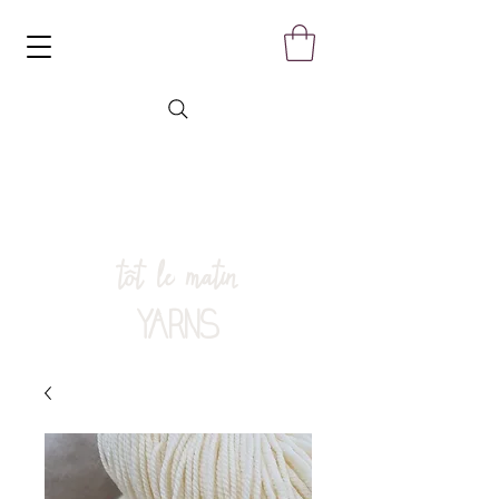
tôt le matin
YARNS