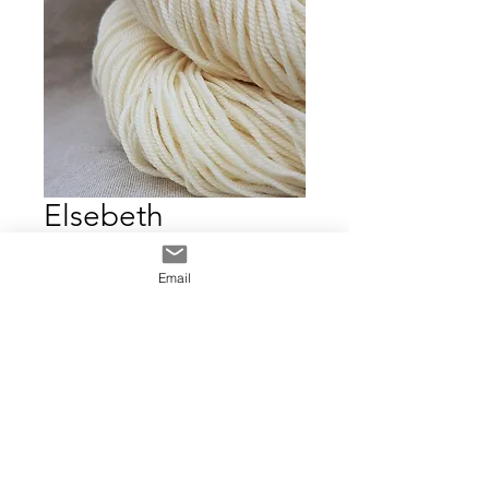
Elsebeth
Prix
18,00 €
Email
Quantité
*
Ajouter au panier