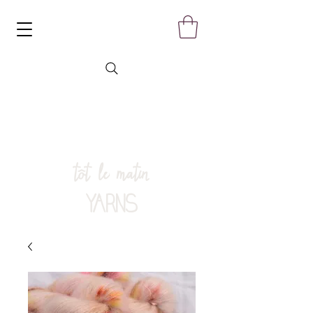
tôt le matin
YARNS