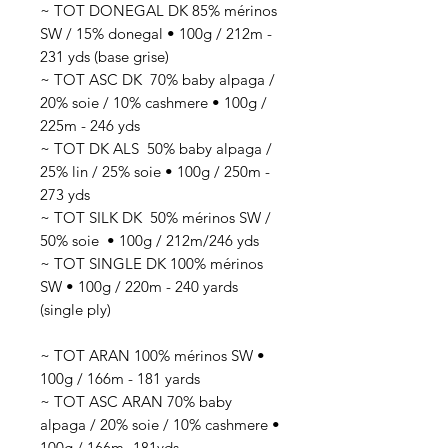
~ TOT DONEGAL DK 85% mérinos
SW / 15% donegal • 100g / 212m -
231 yds (base grise)
~ TOT ASC DK 70
% baby alpaga /
20% soie / 10% cashmere
• 100g /
225
m - 246 yds
~ TOT DK ALS 50
% baby alpaga /
25% lin / 25% soie
• 100g / 250
m -
273 yds
~ TOT SILK DK 50
% mérinos SW /
50% soie
• 100g / 212
m/246 yds
~ TOT SINGLE DK 100% mérinos
SW • 100g / 220m - 240 yards
(single ply)
~ TOT ARAN 100% mérinos SW •
100g / 166m - 181 yards
~ TOT ASC ARAN 70% baby
alpaga / 20% soie / 10% cashmere •
100g / 166m -181yds