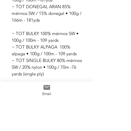
~ TOT DONEGAL ARAN 85%
mérinos SW / 15% donegal • 100g /
166m - 181yds
~ TOT BULKY 100% mérinos SW •
100g / 100m - 109 yards
~ TOT BULKY ALPAGA 100%
alpaga • 100g / 100m - 109 yards
~ TOT SINGLE BULKY 80% mérinos
SW / 20% nylon • 100g / 70m -76
yards (single ply)
Tous les fils sont teints à la main
Email
avec des teintures acides
professionnelles non toxiques. Tous
les bains sont épuisés au maximum.
Il se peut que les couleurs
dégorgent un peu aux premiers