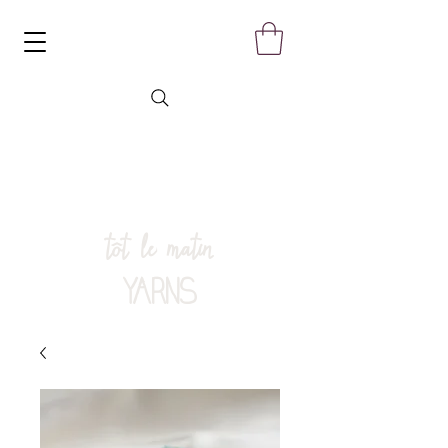
tôt le matin
YARNS