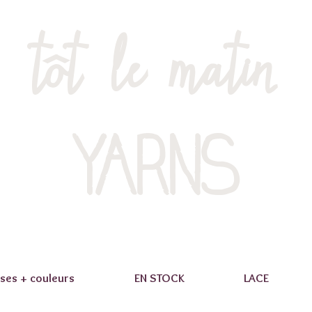
tôt le matin
YARNS
ses + couleurs
EN STOCK
LACE