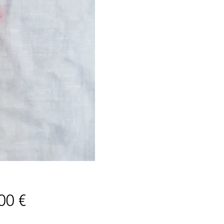
Prix
00 €