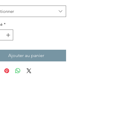
tionner
té
*
Ajouter au panier