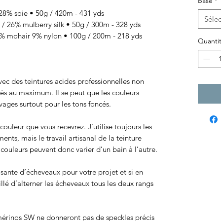
Base
*
8% soie • 50g / 420m - 431 yds
Sélec
/ 26% mulberry silk • 50g / 300m - 328 yds
 mohair 9% nylon • 100g / 200m - 218 yds
Quanti
 avec des teintures acides professionnelles non
sés au maximum. Il se peut que les couleurs
ages surtout pour les tons foncés.
ouleur que vous recevrez. J’utilise toujours les
ts, mais le travail artisanal de la teinture
ouleurs peuvent donc varier d’un bain à l’autre.
isante d’écheveaux pour votre projet et si en
eillé d’alterner les écheveaux tous les deux rangs
érinos SW ne donneront pas de speckles précis