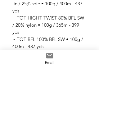
lin / 25% soie • 100g / 400m - 437
yds
~ TOT HIGHT TWIST 80% BFL SW
/ 20% nylon • 100g / 365m - 399
yds
~ TOT BFL 100% BFL SW • 100g /
400m - 437 yds
~ TOT TWIST 100% mérinos SW •
100g / 365m - 399 yds
Email
~ TOT MERINO SILK 80% mérinos
SW / 20% soie • 100g / 365m - 399
yds
Tous les fils sont teints à la main
avec des teintures acides
professionnelles non toxiques. Tous
les bains sont épuisés au maximum.
Il se peut que les couleurs