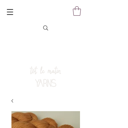
tôt le matin
YARNS