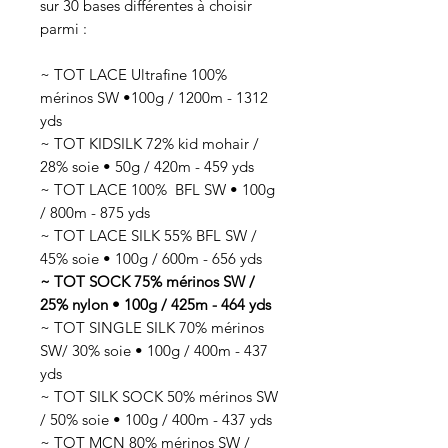
sur 30 bases différentes à choisir
parmi :
~ TOT LACE Ultrafine 100%
mérinos SW •100g / 1200m - 1312
yds
~ TOT KIDSILK 72% kid mohair /
28% soie • 50g / 420m - 459 yds
~ TOT LACE 100% BFL SW • 100g
/ 800m - 875 yds
~ TOT LACE SILK 55% BFL SW /
45% soie • 100g / 600m - 656 yds
~ TOT SOCK 75% mérinos SW /
25% nylon • 100g / 425m - 464 yds
~ TOT SINGLE SILK 70% mérinos
SW/ 30% soie • 100g / 400m - 437
yds
~ TOT SILK SOCK 50% mérinos SW
/ 50% soie • 100g / 400m - 437 yds
~ TOT MCN 80% mérinos SW /