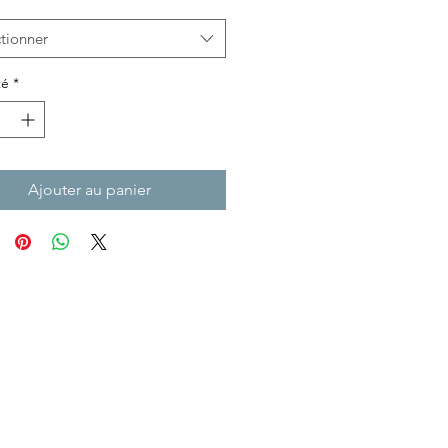
tionner
té
*
Ajouter au panier