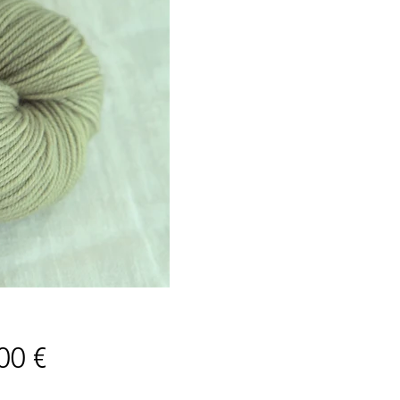
Prix
00 €