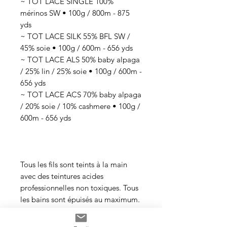
~ TOT LACE SINGLE 100%
mérinos SW • 100g / 800m - 875
yds
~ TOT LACE SILK 55% BFL SW /
45% soie • 100g / 600m - 656 yds
~ TOT LACE ALS 50% baby alpaga
/ 25% lin / 25% soie • 100g / 600m -
656 yds
~ TOT LACE ACS 70% baby alpaga
/ 20% soie / 10% cashmere • 100g /
600m - 656 yds
Tous les fils sont teints à la main
avec des teintures acides
professionnelles non toxiques. Tous
les bains sont épuisés au maximum.
Il se peut que les couleurs
dégorgent un peu aux premiers