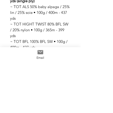
yds (single ply)
~ TOT ALS 50% baby alpaga / 25%
lin / 25% soie • 100g / 400m - 437
yds
~ TOT HIGHT TWIST 80% BFL SW
/ 20% nylon • 100g / 365m - 399
yds
~ TOT BFL 100% BFL SW • 100g /
400m - 437 yds
~ TOT TWIST 100% mérinos SW •
Email
100g / 365m - 399 yds
~ TOT MERINO SILK 80% mérinos
SW / 20% soie • 100g / 365m - 399
yds
Tous les fils sont teints à la main
avec des teintures acides
professionnelles non toxiques. Tous
les bains sont épuisés au maximum.