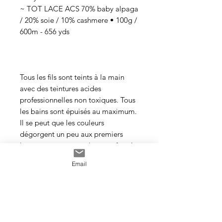
~ TOT LACE ACS 70% baby alpaga
/ 20% soie / 10% cashmere • 100g /
600m - 656 yds
Tous les fils sont teints à la main
avec des teintures acides
professionnelles non toxiques. Tous
les bains sont épuisés au maximum.
Il se peut que les couleurs
dégorgent un peu aux premiers
lavages surtout pour les tons foncés.
Email
Cette photo est un exemple de la
couleur que vous recevrez. J’utilise
toujours les mêmes recettes et les
mêmes pigments, mais le travail
artisanal de la teinture rend chaque