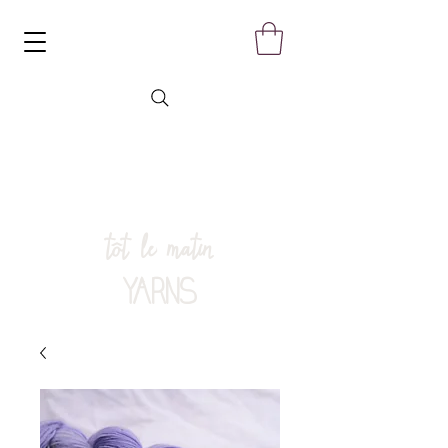
tôt le matin
YARNS