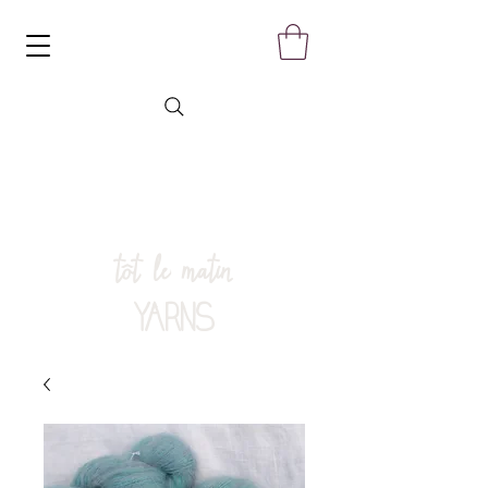
tôt le matin
YARNS