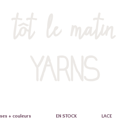
tôt le matin
YARNS
ses + couleurs
EN STOCK
LACE