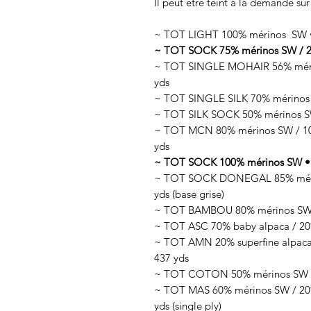
Il peut être teint à la demande sur
~ TOT LIGHT 100% mérinos SW • 
~ TOT SOCK 75% mérinos SW / 25
~ TOT SINGLE MOHAIR 56% mérin
yds
~ TOT SINGLE SILK 70% mérinos 
~ TOT SILK SOCK 50% mérinos SW
~ TOT MCN 80% mérinos SW / 10%
yds
~ TOT SOCK 100% mérinos SW • 1
~ TOT SOCK DONEGAL 85% mérino
yds (base grise)
~ TOT BAMBOU 80% mérinos SW /
~ TOT ASC 70% baby alpaca / 20%
~ TOT AMN 20% superfine alpaca 
437 yds
~ TOT COTON 50% mérinos SW / 
~ TOT MAS 60% mérinos SW / 20% 
yds (single ply)