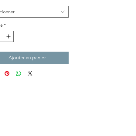
tionner
té
*
Ajouter au panier