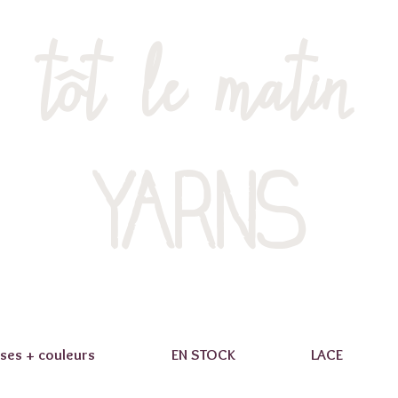
tôt le matin
YARNS
ses + couleurs
EN STOCK
LACE