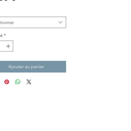
tionner
té
*
Ajouter au panier