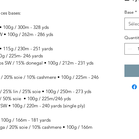
Base
*
 ces bases:
Sélec
100g / 300m - 328 yds
• 100g / 262m - 286 yds
Quanti
 115g / 230m - 251 yards
g / 225m- 246 yards
SW / 15% donegal • 100g / 212m - 231 yds
 / 20% soie / 10% cashmere
• 100g / 225
m - 246
/ 25% lin / 25% soie
• 100g / 250
m - 273 yds
/ 50% soie
• 100g / 225
m/246 yds
 • 100g / 220m - 240 yards (single ply)
00g / 166m - 181 yards
 / 20% soie / 10% cashmere • 100g / 166m