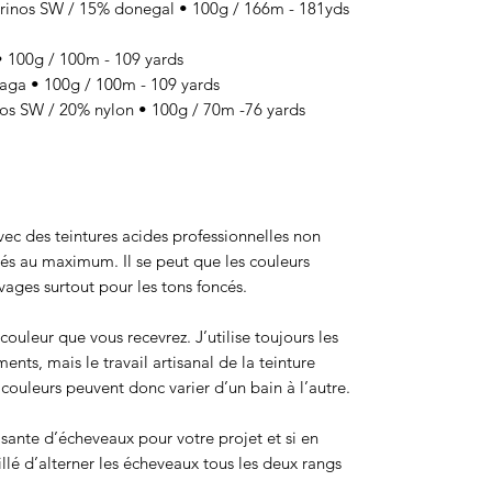
s SW / 15% donegal • 100g / 166m - 181yds
100g / 100m - 109 yards
a • 100g / 100m - 109 yards
 SW / 20% nylon • 100g / 70m -76 yards
 avec des teintures acides professionnelles non
sés au maximum. Il se peut que les couleurs
ages surtout pour les tons foncés.
ouleur que vous recevrez. J’utilise toujours les
ts, mais le travail artisanal de la teinture
ouleurs peuvent donc varier d’un bain à l’autre.
isante d’écheveaux pour votre projet et si en
eillé d’alterner les écheveaux tous les deux rangs