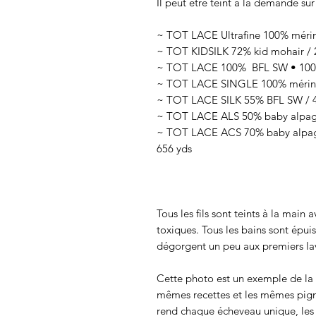
Il peut être teint à la demande sur
~ TOT LACE Ultrafine 100% mérin
~ TOT KIDSILK 72% kid mohair / 2
~ TOT LACE 100% BFL SW • 100g
~ TOT LACE SINGLE 100% mérino
~ TOT LACE SILK 55% BFL SW / 45
~ TOT LACE ALS 50% baby alpaga 
~ TOT LACE ACS 70% baby alpaga
656 yds
Tous les fils sont teints à la main
toxiques. Tous les bains sont épui
dégorgent un peu aux premiers lav
Cette photo est un exemple de la c
mêmes recettes et les mêmes pigmen
rend chaque écheveau unique, les c