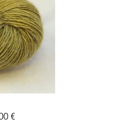
Prix
00 €