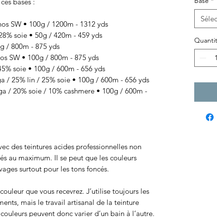
Base
*
 ces bases :
Sélec
os SW • 100g / 1200m - 1312 yds
8% soie • 50g / 420m - 459 yds
Quanti
 / 800m - 875 yds
s SW • 100g / 800m - 875 yds
% soie • 100g / 600m - 656 yds
/ 25% lin / 25% soie • 100g / 600m - 656 yds
 / 20% soie / 10% cashmere • 100g / 600m -
 avec des teintures acides professionnelles non
sés au maximum. Il se peut que les couleurs
ages surtout pour les tons foncés.
ouleur que vous recevrez. J’utilise toujours les
ts, mais le travail artisanal de la teinture
ouleurs peuvent donc varier d’un bain à l’autre.