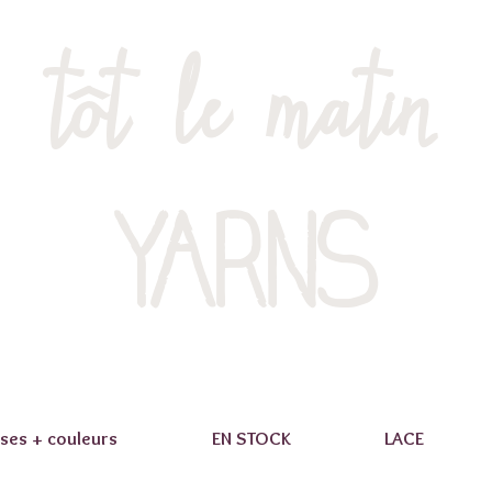
tôt le matin
YARNS
ses + couleurs
EN STOCK
LACE