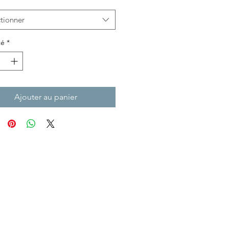
tionner
té
*
Ajouter au panier