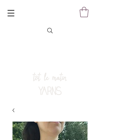
tôt le matin
YARNS