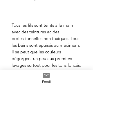
Tous les fils sont teints à la main
avec des teintures acides
professionnelles non toxiques. Tous
les bains sont épuisés au maximum.
Il se peut que les couleurs
dégorgent un peu aux premiers
lavages surtout pour les tons foncés.
Cette photo est un exemple de la
Email
couleur que vous recevrez. J’utilise
toujours les mêmes recettes et les
mêmes pigments, mais le travail
artisanal de la teinture rend chaque
écheveau unique, les couleurs
peuvent donc varier d’un bain à
l’autre.