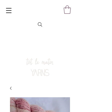
tôt le matin
YARNS