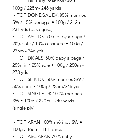
~ TOT DK 100% mérinos SW •
100g / 225m- 246 yards
~ TOT DONEGAL DK 85% mérinos
SW / 15% donegal • 100g / 212m -
231 yds (base grise)
~ TOT ASC DK 70
% baby alpaga /
20% soie / 10% cashmere
• 100g /
225
m - 246 yds
~ TOT DK ALS 50
% baby alpaga /
25% lin / 25% soie
• 100g / 250
m -
273 yds
~ TOT SILK DK 50
% mérinos SW /
50% soie
• 100g / 225
m/246 yds
~ TOT SINGLE DK 100% mérinos
SW • 100g / 220m - 240 yards
(single ply)
~ TOT ARAN 100% mérinos SW •
100g / 166m - 181 yards
~ TOT ASC ARAN 70% baby