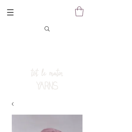
tôt le matin
YARNS