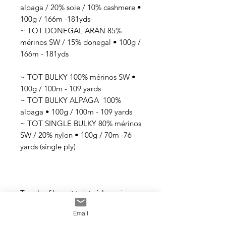
alpaga / 20% soie / 10% cashmere •
100g / 166m -181yds
~ TOT DONEGAL ARAN 85%
mérinos SW / 15% donegal • 100g /
166m - 181yds
~ TOT BULKY 100% mérinos SW •
100g / 100m - 109 yards
~ TOT BULKY ALPAGA 100%
alpaga • 100g / 100m - 109 yards
~ TOT SINGLE BULKY 80% mérinos
SW / 20% nylon • 100g / 70m -76
yards (single ply)
Tous les fils sont teints à la main
avec des teintures acides
Email
professionnelles non toxiques. Tous