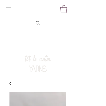
tôt le matin
YARNS