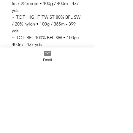
lin / 25% soie • 100g / 400m - 437
yds
~ TOT HIGHT TWIST 80% BFL SW
/ 20% nylon • 100g / 365m - 399
yds
~ TOT BFL 100% BFL SW • 100g /
400m - 437 yds
~ TOT TWIST 100% mérinos SW •
100g / 365m - 399 yds
Email
~ TOT MERINO SILK 80% mérinos
SW / 20% soie • 100g / 365m - 399
yds
Tous les fils sont teints à la main
avec des teintures acides
professionnelles non toxiques. Tous
les bains sont épuisés au maximum.
Il se peut que les couleurs