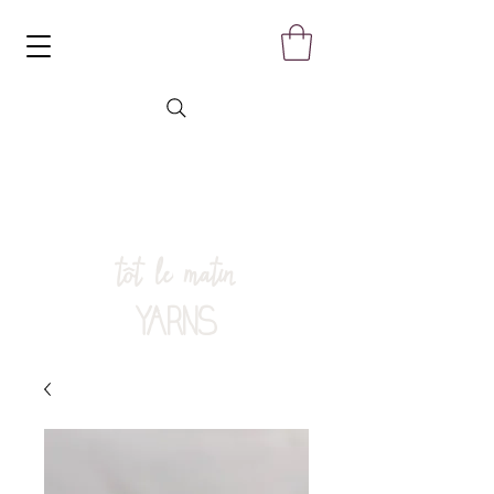
tôt le matin
YARNS