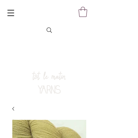
tôt le matin
YARNS