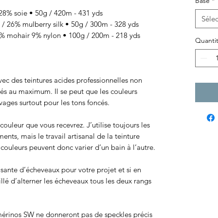
Base
*
8% soie • 50g / 420m - 431 yds
Sélec
/ 26% mulberry silk • 50g / 300m - 328 yds
 mohair 9% nylon • 100g / 200m - 218 yds
Quanti
 avec des teintures acides professionnelles non
sés au maximum. Il se peut que les couleurs
ages surtout pour les tons foncés.
ouleur que vous recevrez. J’utilise toujours les
ts, mais le travail artisanal de la teinture
ouleurs peuvent donc varier d’un bain à l’autre.
isante d’écheveaux pour votre projet et si en
eillé d’alterner les écheveaux tous les deux rangs
érinos SW ne donneront pas de speckles précis