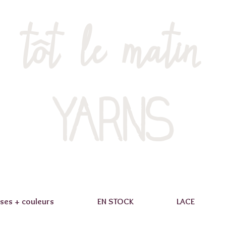
tôt le matin
YARNS
ses + couleurs
EN STOCK
LACE