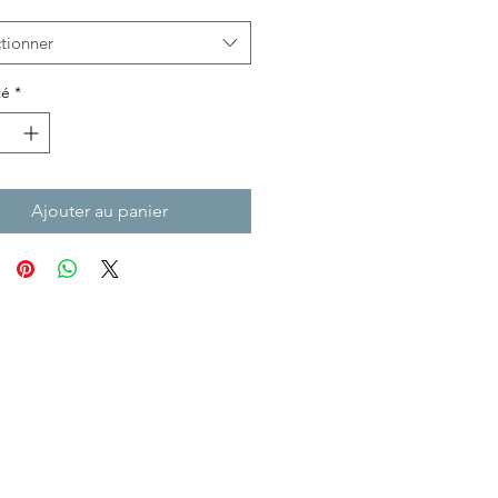
tionner
té
*
Ajouter au panier