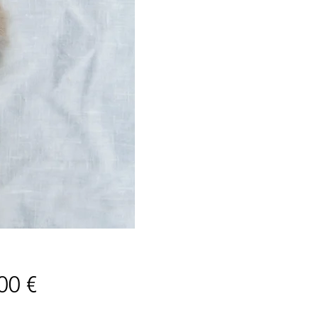
Prix
00 €