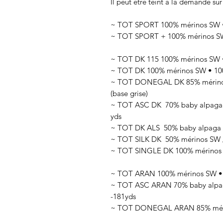
Il peut être teint à la demande sur
~ TOT SPORT 100% mérinos SW • 
~ TOT SPORT + 100% mérinos SW 
~ TOT DK 115 100% mérinos SW •
~ TOT DK 100% mérinos SW • 100
~ TOT DONEGAL DK 85% mérinos 
(base grise)
~ TOT ASC DK 70
% baby alpaga
yds
~ TOT DK ALS 50
% baby alpaga 
~ TOT SILK DK 50
% mérinos SW 
~ TOT SINGLE DK 100% mérinos SW
~ TOT ARAN 100% mérinos SW • 1
~ TOT ASC ARAN 70% baby alpaga
-181yds
~ TOT DONEGAL ARAN 85% mérino