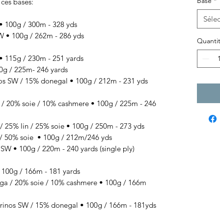
Base
*
 ces bases:
Sélec
100g / 300m - 328 yds
• 100g / 262m - 286 yds
Quanti
 115g / 230m - 251 yards
g / 225m- 246 yards
SW / 15% donegal • 100g / 212m - 231 yds
 / 20% soie / 10% cashmere
• 100g / 225
m - 246
/ 25% lin / 25% soie
• 100g / 250
m - 273 yds
/ 50% soie
• 100g / 212
m/246 yds
 • 100g / 220m - 240 yards (single ply)
00g / 166m - 181 yards
 / 20% soie / 10% cashmere • 100g / 166m
s SW / 15% donegal • 100g / 166m - 181yds