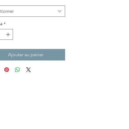
tionner
té
*
Ajouter au panier