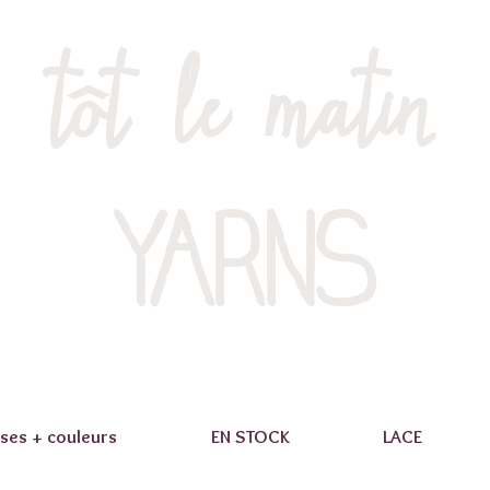
tôt le matin
YARNS
ses + couleurs
EN STOCK
LACE