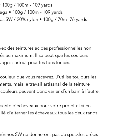
100g / 100m - 109 yards
a • 100g / 100m - 109 yards
 SW / 20% nylon • 100g / 70m -76 yards
 avec des teintures acides professionnelles non
sés au maximum. Il se peut que les couleurs
ages surtout pour les tons foncés.
ouleur que vous recevrez. J’utilise toujours les
ts, mais le travail artisanal de la teinture
ouleurs peuvent donc varier d’un bain à l’autre.
isante d’écheveaux pour votre projet et si en
eillé d’alterner les écheveaux tous les deux rangs
érinos SW ne donneront pas de speckles précis